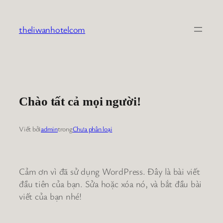
Chuyển
đến
theliwanhotelcom
phần
nội
dung
Chào tất cả mọi người!
Viết bởi
admin
trong
Chưa phân loại
Cảm ơn vì đã sử dụng WordPress. Đây là bài viết
đầu tiên của bạn. Sửa hoặc xóa nó, và bắt đầu bài
viết của bạn nhé!