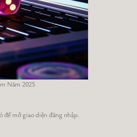
Nam Năm 2025
ó để mở giao diện đăng nhập.