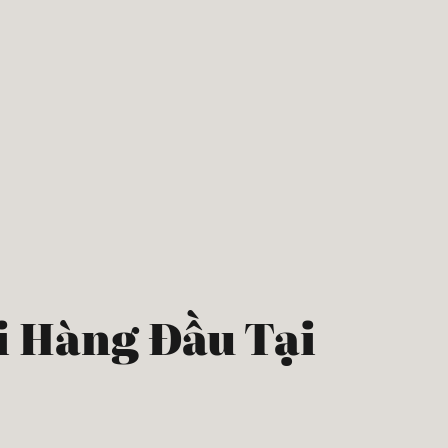
i Hàng Đầu Tại