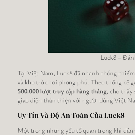
Luck8 – Đán
Tại Việt Nam, Luck8 đã nhanh chóng chiếm 
và kho trò chơi phong phú. Theo thống kê g
500.000 lượt truy cập hàng tháng
, cho thấy
giao diện thân thiện với người dùng Việt N
Uy Tín Và Độ An Toàn Của Luck8
Một trong những yếu tố quan trọng khi đánh