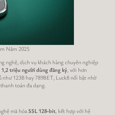
Nam Năm 2025
ng nghệ, dịch vụ khách hàng chuyên nghiệp
n
1,2 triệu người dùng đăng ký
, với hơn
thủ như 123B hay 789BET, Luck8 nổi bật nhờ
 thanh toán đa dạng.
 nghệ mã hóa
SSL 128-bit
, kết hợp với hệ