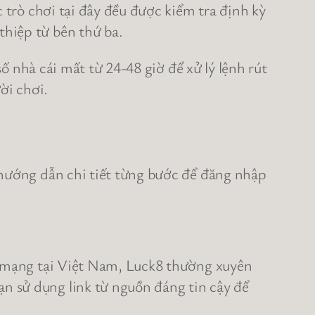
c trò chơi tại đây đều được kiểm tra định kỳ
thiệp từ bên thứ ba.
số nhà cái mất từ 24-48 giờ để xử lý lệnh rút
ười chơi.
à hướng dẫn chi tiết từng bước để đăng nhập
hà mạng tại Việt Nam, Luck8 thường xuyên
n sử dụng link từ nguồn đáng tin cậy để