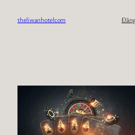
Chuyển
đến
theliwanhotelcom
Đăng
phần
nội
dung